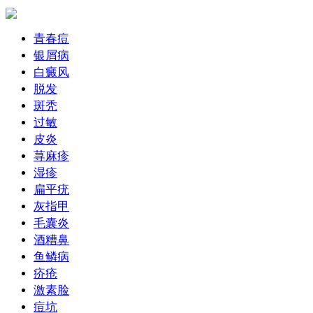
青春痘
银屑病
白癜风
脱发
斑秃
过敏
皮炎
荨麻疹
湿疹
扁平疣
灰指甲
毛囊炎
酒糟鼻
鱼鳞病
疥疮
激素脸
痘坑