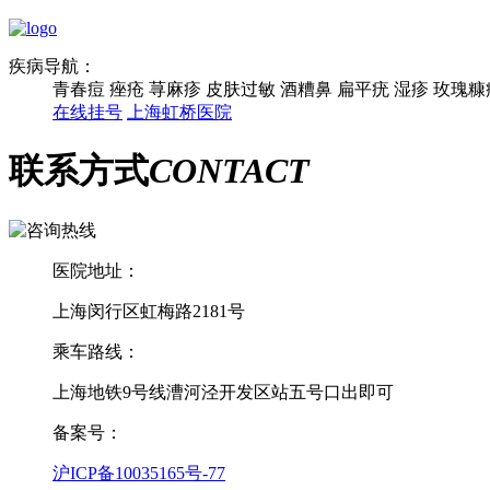
疾病导航：
青春痘
痤疮
荨麻疹
皮肤过敏
酒糟鼻
扁平疣
湿疹
玫瑰糠
在线挂号
上海虹桥医院
联系方式
CONTACT
医院地址：
上海闵行区虹梅路2181号
乘车路线：
上海地铁9号线漕河泾开发区站五号口出即可
备案号：
沪ICP备10035165号-77